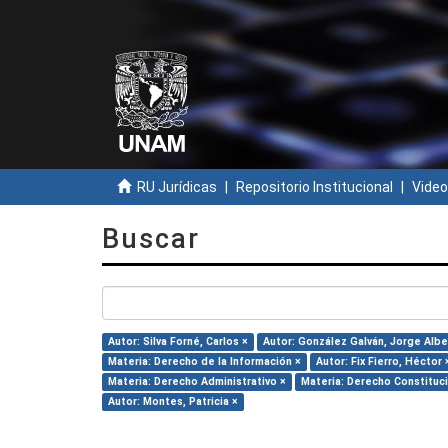
RU Jurídicas
Repositorio Institucional
Video
Buscar
Autor: Silva Forné, Carlos ×
Autor: González Galván, Jorge Albe
Materia: Derecho de la Información ×
Autor: Fix Fierro, Héctor 
Materia: Derecho Administrativo ×
Materia: Derecho Constituci
Autor: Montes, Patricia ×