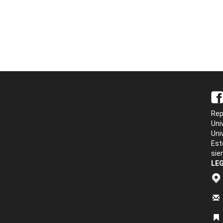
Rep
Uni
Uni
Est
sie
LEG