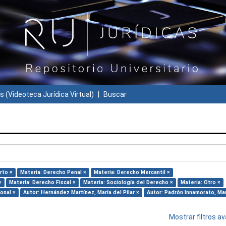
s (Videoteca Jurídica Virtual)
Buscar
rto ×
Materia: Derecho Penal ×
Materia: Derecho Mercantil ×
×
Materia: Derecho Fiscal ×
Materia: Sociología del Derecho ×
Materia: Otro ×
onal ×
Autor: Hernández Martínez, María del Pilar ×
Autor: Padrón Innamorato, Mau
Mostrar filtros 