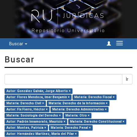
Buscar
Cambiar
navegac
Buscar
Ir
Autor: González Galván, Jorge Alberto ×
Autor: Flores Mendoza, Imer Benjamín ×
Materia: Derecho Fiscal ×
Materia: Derecho Civil ×
Materia: Derecho de la Información ×
Autor: Fix Fierro, Héctor ×
Materia: Derecho Administrativo ×
Materia: Sociología del Derecho ×
Materia: Otro ×
Autor: Padrón Innamorato, Mauricio ×
Materia: Derecho Constitucional ×
Autor: Montes, Patricia ×
Materia: Derecho Penal ×
Autor: Hernández Martínez, María del Pilar ×