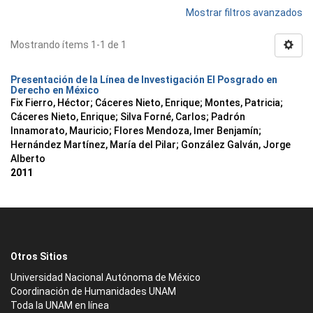
Mostrar filtros avanzados
Mostrando ítems 1-1 de 1
Presentación de la Línea de Investigación El Posgrado en
Derecho en México
Fix Fierro, Héctor
;
Cáceres Nieto, Enrique
;
Montes, Patricia
;
Cáceres Nieto, Enrique
;
Silva Forné, Carlos
;
Padrón
Innamorato, Mauricio
;
Flores Mendoza, Imer Benjamín
;
Hernández Martínez, María del Pilar
;
González Galván, Jorge
Alberto
2011
Otros Sitios
Universidad Nacional Autónoma de México
Coordinación de Humanidades UNAM
Toda la UNAM en línea