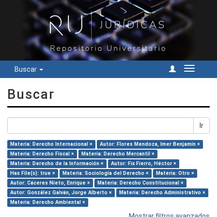
Buscar
Cambiar
navegac
Buscar
Ir
Materia: Derecho Internacional ×
Autor: Flores Mendoza, Imer Benjamín ×
Materia: Derecho Fiscal ×
Materia: Derecho Mercantil ×
Materia: Derecho de la Información ×
Autor: Fix Fierro, Héctor ×
Has File(s): true ×
Materia: Sociología del Derecho ×
Materia: Otro ×
Autor: Cáceres Nieto, Enrique ×
Materia: Derecho Constitucional ×
Autor: González Galván, Jorge Alberto ×
Materia: Derecho Administrativo ×
Materia: Derecho Ambiental ×
Mostrar filtros avanzados