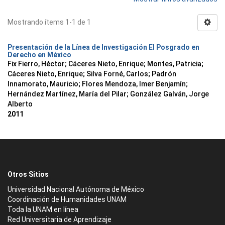
Mostrando ítems 1-1 de 1
Presentación de la Línea de Investigación El Posgrado en
Derecho en México
Fix Fierro, Héctor
;
Cáceres Nieto, Enrique
;
Montes, Patricia
;
Cáceres Nieto, Enrique
;
Silva Forné, Carlos
;
Padrón
Innamorato, Mauricio
;
Flores Mendoza, Imer Benjamín
;
Hernández Martínez, María del Pilar
;
González Galván, Jorge
Alberto
2011
Otros Sitios
Universidad Nacional Autónoma de México
Coordinación de Humanidades UNAM
Toda la UNAM en línea
Red Universitaria de Aprendizaje