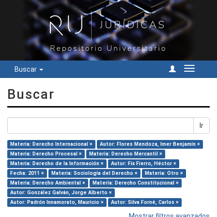
Buscar
Cambiar
navegac
Buscar
Ir
Materia: Derecho Internacional ×
Autor: Flores Mendoza, Imer Benjamín ×
Materia: Derecho Procesal ×
Materia: Derecho Mercantil ×
Materia: Derecho de la Información ×
Autor: Fix Fierro, Héctor ×
Fecha: 2011 ×
Materia: Sociología del Derecho ×
Materia: Otro ×
Materia: Derecho Ambiental ×
Materia: Derecho Constitucional ×
Autor: González Galván, Jorge Alberto ×
Autor: Padrón Innamorato, Mauricio ×
Autor: Silva Forné, Carlos ×
Mostrar filtros avanzados