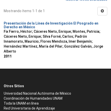
Mostrando ítems 1-1 de 1
Presentación de la Línea de Investigación El Posgrado en
Derecho en México
Fix Fierro, Héctor
;
Cáceres Nieto, Enrique
;
Montes, Patricia
;
Cáceres Nieto, Enrique
;
Silva Forné, Carlos
;
Padrón
Innamorato, Mauricio
;
Flores Mendoza, Imer Benjamín
;
Hernández Martínez, María del Pilar
;
González Galván, Jorge
Alberto
2011
Otros Sitios
Universidad Nacional Autónoma de México
Coordinación de Humanidades UNAM
Toda la UNAM en línea
Red Universitaria de Aprendizaje