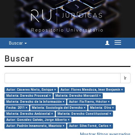
Buscar
Cambiar
navegac
Buscar
Ir
Autor: Cáceres Nieto, Enrique ×
Autor: Flores Mendoza, Imer Benjamín ×
Materia: Derecho Procesal ×
Materia: Derecho Mercantil ×
Materia: Derecho de la Información ×
Autor: Fix Fierro, Héctor ×
Fecha: 2011 ×
Materia: Sociología del Derecho ×
Materia: Otro ×
Materia: Derecho Ambiental ×
Materia: Derecho Constitucional ×
Autor: González Galván, Jorge Alberto ×
Autor: Padrón Innamorato, Mauricio ×
Autor: Silva Forné, Carlos ×
Mostrar filtros avanzados