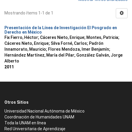
Mostrando ítems 1-1 de 1
Presentación de la Línea de Investigación El Posgrado en
Derecho en México
Fix Fierro, Héctor
;
Cáceres Nieto, Enrique
;
Montes, Patricia
;
Cáceres Nieto, Enrique
;
Silva Forné, Carlos
;
Padrón
Innamorato, Mauricio
;
Flores Mendoza, Imer Benjamín
;
Hernández Martínez, María del Pilar
;
González Galván, Jorge
Alberto
2011
Otros Sitios
Universidad Nacional Autónoma de México
Coordinación de Humanidades UNAM
Toda la UNAM en línea
Red Universitaria de Aprendizaje