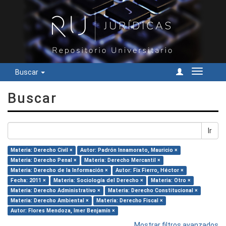
Buscar
Cambiar
navegac
Buscar
Ir
Materia: Derecho Civil ×
Autor: Padrón Innamorato, Mauricio ×
Materia: Derecho Penal ×
Materia: Derecho Mercantil ×
Materia: Derecho de la Información ×
Autor: Fix Fierro, Héctor ×
Fecha: 2011 ×
Materia: Sociología del Derecho ×
Materia: Otro ×
Materia: Derecho Administrativo ×
Materia: Derecho Constitucional ×
Materia: Derecho Ambiental ×
Materia: Derecho Fiscal ×
Autor: Flores Mendoza, Imer Benjamín ×
Mostrar filtros avanzados