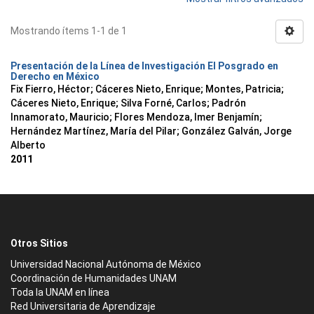
Mostrando ítems 1-1 de 1
Presentación de la Línea de Investigación El Posgrado en
Derecho en México
Fix Fierro, Héctor
;
Cáceres Nieto, Enrique
;
Montes, Patricia
;
Cáceres Nieto, Enrique
;
Silva Forné, Carlos
;
Padrón
Innamorato, Mauricio
;
Flores Mendoza, Imer Benjamín
;
Hernández Martínez, María del Pilar
;
González Galván, Jorge
Alberto
2011
Otros Sitios
Universidad Nacional Autónoma de México
Coordinación de Humanidades UNAM
Toda la UNAM en línea
Red Universitaria de Aprendizaje