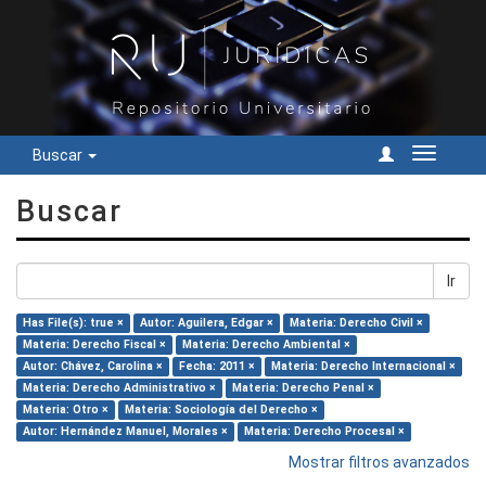
Buscar
Cambiar
navegac
Buscar
Ir
Has File(s): true ×
Autor: Aguilera, Edgar ×
Materia: Derecho Civil ×
Materia: Derecho Fiscal ×
Materia: Derecho Ambiental ×
Autor: Chávez, Carolina ×
Fecha: 2011 ×
Materia: Derecho Internacional ×
Materia: Derecho Administrativo ×
Materia: Derecho Penal ×
Materia: Otro ×
Materia: Sociología del Derecho ×
Autor: Hernández Manuel, Morales ×
Materia: Derecho Procesal ×
Mostrar filtros avanzados