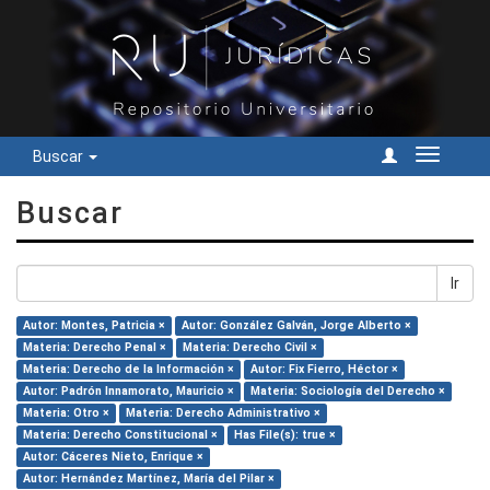
Buscar
Cambiar
navegac
Buscar
Ir
Autor: Montes, Patricia ×
Autor: González Galván, Jorge Alberto ×
Materia: Derecho Penal ×
Materia: Derecho Civil ×
Materia: Derecho de la Información ×
Autor: Fix Fierro, Héctor ×
Autor: Padrón Innamorato, Mauricio ×
Materia: Sociología del Derecho ×
Materia: Otro ×
Materia: Derecho Administrativo ×
Materia: Derecho Constitucional ×
Has File(s): true ×
Autor: Cáceres Nieto, Enrique ×
Autor: Hernández Martínez, María del Pilar ×