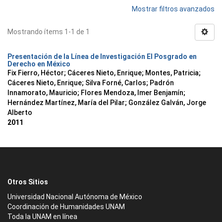
Mostrar filtros avanzados
Mostrando ítems 1-1 de 1
Presentación de la Línea de Investigación El Posgrado en
Derecho en México
Fix Fierro, Héctor
;
Cáceres Nieto, Enrique
;
Montes, Patricia
;
Cáceres Nieto, Enrique
;
Silva Forné, Carlos
;
Padrón
Innamorato, Mauricio
;
Flores Mendoza, Imer Benjamín
;
Hernández Martínez, María del Pilar
;
González Galván, Jorge
Alberto
2011
Otros Sitios
Universidad Nacional Autónoma de México
Coordinación de Humanidades UNAM
Toda la UNAM en línea