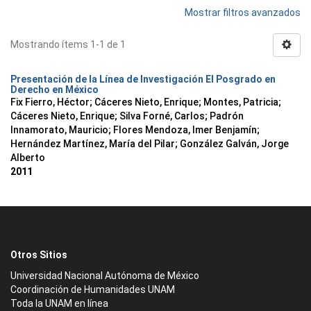
Mostrar filtros avanzados
Mostrando ítems 1-1 de 1
Presentación de la Línea de Investigación El Posgrado en
Derecho en México
Fix Fierro, Héctor
;
Cáceres Nieto, Enrique
;
Montes, Patricia
;
Cáceres Nieto, Enrique
;
Silva Forné, Carlos
;
Padrón
Innamorato, Mauricio
;
Flores Mendoza, Imer Benjamín
;
Hernández Martínez, María del Pilar
;
González Galván, Jorge
Alberto
2011
Otros Sitios
Universidad Nacional Autónoma de México
Coordinación de Humanidades UNAM
Toda la UNAM en línea