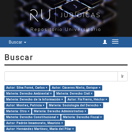
Buscar
Cambiar
navegac
Buscar
Ir
Autor: Silva Forné, Carlos ×
Autor: Cáceres Nieto, Enrique ×
Materia: Derecho Ambiental ×
Materia: Derecho Civil ×
Materia: Derecho de la Información ×
Autor: Fix Fierro, Héctor ×
Autor: Montes, Patricia ×
Materia: Sociología del Derecho ×
Materia: Otro ×
Materia: Derecho Administrativo ×
Materia: Derecho Constitucional ×
Materia: Derecho Fiscal ×
Autor: Padrón Innamorato, Mauricio ×
Autor: Hernández Martínez, María del Pilar ×