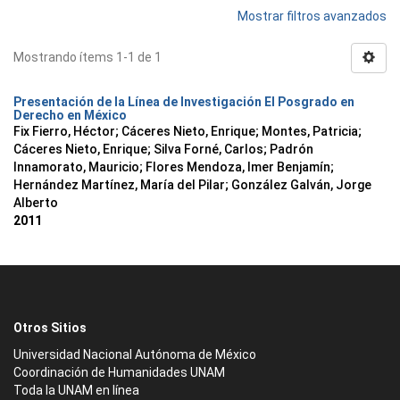
Mostrar filtros avanzados
Mostrando ítems 1-1 de 1
Presentación de la Línea de Investigación El Posgrado en
Derecho en México
Fix Fierro, Héctor
;
Cáceres Nieto, Enrique
;
Montes, Patricia
;
Cáceres Nieto, Enrique
;
Silva Forné, Carlos
;
Padrón
Innamorato, Mauricio
;
Flores Mendoza, Imer Benjamín
;
Hernández Martínez, María del Pilar
;
González Galván, Jorge
Alberto
2011
Otros Sitios
Universidad Nacional Autónoma de México
Coordinación de Humanidades UNAM
Toda la UNAM en línea