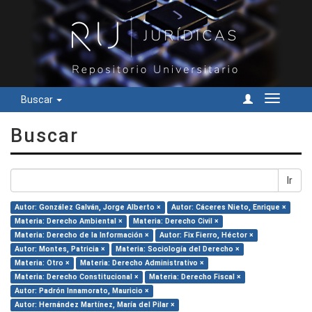
Buscar
Cambiar
navegac
Buscar
Ir
Autor: González Galván, Jorge Alberto ×
Autor: Cáceres Nieto, Enrique ×
Materia: Derecho Ambiental ×
Materia: Derecho Civil ×
Materia: Derecho de la Información ×
Autor: Fix Fierro, Héctor ×
Autor: Montes, Patricia ×
Materia: Sociología del Derecho ×
Materia: Otro ×
Materia: Derecho Administrativo ×
Materia: Derecho Constitucional ×
Materia: Derecho Fiscal ×
Autor: Padrón Innamorato, Mauricio ×
Autor: Hernández Martínez, María del Pilar ×