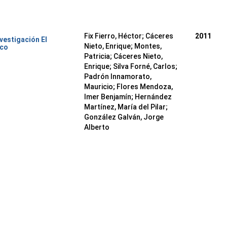
Fix Fierro, Héctor
;
Cáceres
2011
nvestigación El
Nieto, Enrique
;
Montes,
ico
Patricia
;
Cáceres Nieto,
Enrique
;
Silva Forné, Carlos
;
Padrón Innamorato,
Mauricio
;
Flores Mendoza,
Imer Benjamín
;
Hernández
Martínez, María del Pilar
;
González Galván, Jorge
Alberto