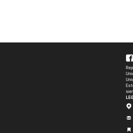
Rep
Uni
Uni
Est
sie
LEG