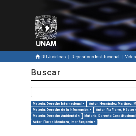
RU Jurídicas
Repositorio Institucional
Video
Buscar
Materia: Derecho Internacional ×
Autor: Hernández Martínez, Ma
Materia: Derecho de la Información ×
Autor: Fix Fierro, Héctor 
Materia: Derecho Ambiental ×
Materia: Derecho Constitucional
Autor: Flores Mendoza, Imer Benjamín ×