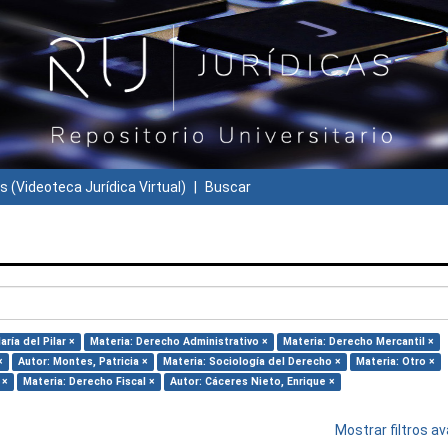
s (Videoteca Jurídica Virtual)
Buscar
ría del Pilar ×
Materia: Derecho Administrativo ×
Materia: Derecho Mercantil ×
×
Autor: Montes, Patricia ×
Materia: Sociología del Derecho ×
Materia: Otro ×
 ×
Materia: Derecho Fiscal ×
Autor: Cáceres Nieto, Enrique ×
Mostrar filtros 