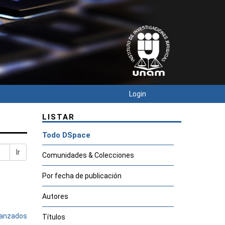
Login
LISTAR
Todo DSpace
Ir
Comunidades & Colecciones
Por fecha de publicación
Autores
avanzados
Títulos