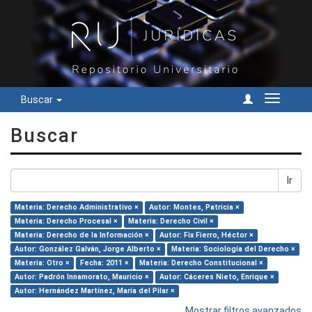
Buscar
Cambiar
navegac
Buscar
Ir
Materia: Derecho Administrativo ×
Autor: Montes, Patricia ×
Materia: Derecho Procesal ×
Materia: Derecho Civil ×
Materia: Derecho de la Información ×
Autor: Fix Fierro, Héctor ×
Autor: González Galván, Jorge Alberto ×
Materia: Sociología del Derecho ×
Materia: Otro ×
Fecha: 2011 ×
Materia: Derecho Constitucional ×
Autor: Padrón Innamorato, Mauricio ×
Autor: Cáceres Nieto, Enrique ×
Autor: Hernández Martínez, María del Pilar ×
Mostrar filtros avanzados