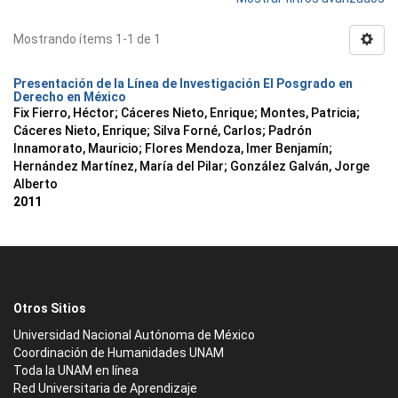
Mostrando ítems 1-1 de 1
Presentación de la Línea de Investigación El Posgrado en
Derecho en México
Fix Fierro, Héctor
;
Cáceres Nieto, Enrique
;
Montes, Patricia
;
Cáceres Nieto, Enrique
;
Silva Forné, Carlos
;
Padrón
Innamorato, Mauricio
;
Flores Mendoza, Imer Benjamín
;
Hernández Martínez, María del Pilar
;
González Galván, Jorge
Alberto
2011
Otros Sitios
Universidad Nacional Autónoma de México
Coordinación de Humanidades UNAM
Toda la UNAM en línea
Red Universitaria de Aprendizaje