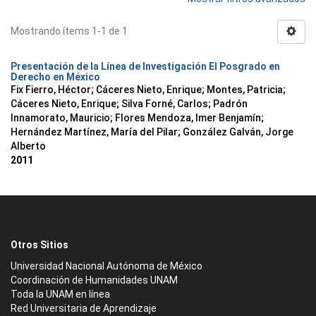
Mostrando ítems 1-1 de 1
Presentación de la Línea de Investigación El Posgrado en
Derecho en México
Fix Fierro, Héctor
;
Cáceres Nieto, Enrique
;
Montes, Patricia
;
Cáceres Nieto, Enrique
;
Silva Forné, Carlos
;
Padrón
Innamorato, Mauricio
;
Flores Mendoza, Imer Benjamín
;
Hernández Martínez, María del Pilar
;
González Galván, Jorge
Alberto
2011
Otros Sitios
Universidad Nacional Autónoma de México
Coordinación de Humanidades UNAM
Toda la UNAM en línea
Red Universitaria de Aprendizaje