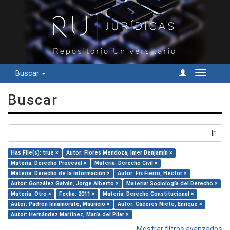
Buscar
Cambiar
navegac
Buscar
Ir
Has File(s): true ×
Autor: Flores Mendoza, Imer Benjamín ×
Materia: Derecho Procesal ×
Materia: Derecho Civil ×
Materia: Derecho de la Información ×
Autor: Fix Fierro, Héctor ×
Autor: González Galván, Jorge Alberto ×
Materia: Sociología del Derecho ×
Materia: Otro ×
Fecha: 2011 ×
Materia: Derecho Constitucional ×
Autor: Padrón Innamorato, Mauricio ×
Autor: Cáceres Nieto, Enrique ×
Autor: Hernández Martínez, María del Pilar ×
Mostrar filtros avanzados