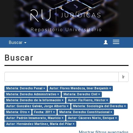
Buscar
Cambiar
navegac
Buscar
Ir
Materia: Derecho Penal ×
Autor: Flores Mendoza, Imer Benjamín ×
Materia: Derecho Administrativo ×
Materia: Derecho Civil ×
Materia: Derecho de la Información ×
Autor: Fix Fierro, Héctor ×
Autor: González Galván, Jorge Alberto ×
Materia: Sociología del Derecho ×
Materia: Otro ×
Fecha: 2011 ×
Materia: Derecho Constitucional ×
Autor: Padrón Innamorato, Mauricio ×
Autor: Cáceres Nieto, Enrique ×
Autor: Hernández Martínez, María del Pilar ×
Mostrar filtros avanzados