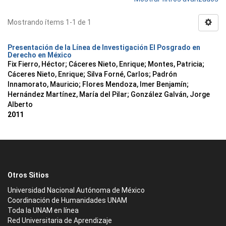
Mostrando ítems 1-1 de 1
Presentación de la Línea de Investigación El Posgrado en
Derecho en México
Fix Fierro, Héctor
;
Cáceres Nieto, Enrique
;
Montes, Patricia
;
Cáceres Nieto, Enrique
;
Silva Forné, Carlos
;
Padrón
Innamorato, Mauricio
;
Flores Mendoza, Imer Benjamín
;
Hernández Martínez, María del Pilar
;
González Galván, Jorge
Alberto
2011
Otros Sitios
Universidad Nacional Autónoma de México
Coordinación de Humanidades UNAM
Toda la UNAM en línea
Red Universitaria de Aprendizaje