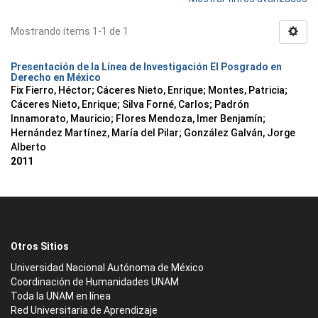
Mostrando ítems 1-1 de 1
Presentación de la Línea de Investigación El Posgrado en
Derecho en México
Fix Fierro, Héctor
;
Cáceres Nieto, Enrique
;
Montes, Patricia
;
Cáceres Nieto, Enrique
;
Silva Forné, Carlos
;
Padrón
Innamorato, Mauricio
;
Flores Mendoza, Imer Benjamín
;
Hernández Martínez, María del Pilar
;
González Galván, Jorge
Alberto
2011
Otros Sitios
Universidad Nacional Autónoma de México
Coordinación de Humanidades UNAM
Toda la UNAM en línea
Red Universitaria de Aprendizaje