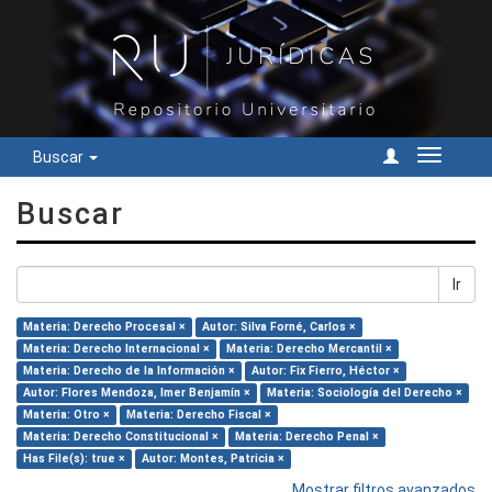
Buscar
Cambiar
navegac
Buscar
Ir
Materia: Derecho Procesal ×
Autor: Silva Forné, Carlos ×
Materia: Derecho Internacional ×
Materia: Derecho Mercantil ×
Materia: Derecho de la Información ×
Autor: Fix Fierro, Héctor ×
Autor: Flores Mendoza, Imer Benjamín ×
Materia: Sociología del Derecho ×
Materia: Otro ×
Materia: Derecho Fiscal ×
Materia: Derecho Constitucional ×
Materia: Derecho Penal ×
Has File(s): true ×
Autor: Montes, Patricia ×
Mostrar filtros avanzados