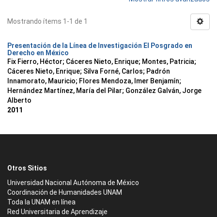
Mostrando ítems 1-1 de 1
Presentación de la Línea de Investigación El Posgrado en
Derecho en México
Fix Fierro, Héctor
;
Cáceres Nieto, Enrique
;
Montes, Patricia
;
Cáceres Nieto, Enrique
;
Silva Forné, Carlos
;
Padrón
Innamorato, Mauricio
;
Flores Mendoza, Imer Benjamín
;
Hernández Martínez, María del Pilar
;
González Galván, Jorge
Alberto
2011
Otros Sitios
Universidad Nacional Autónoma de México
Coordinación de Humanidades UNAM
Toda la UNAM en línea
Red Universitaria de Aprendizaje