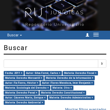
Buscar
Cambiar
navegac
Buscar
Ir
Fecha: 2011 ×
Autor: Silva Forné, Carlos ×
Materia: Derecho Fiscal ×
Materia: Derecho Mercantil ×
Materia: Derecho de la Información ×
Autor: Fix Fierro, Héctor ×
Autor: Flores Mendoza, Imer Benjamín ×
Materia: Sociología del Derecho ×
Materia: Otro ×
Materia: Derecho Penal ×
Materia: Derecho Constitucional ×
Autor: Cáceres Nieto, Enrique ×
Materia: Derecho Administrativo ×
Materia: Derecho Ambiental ×
Mostrar filtros avanzados