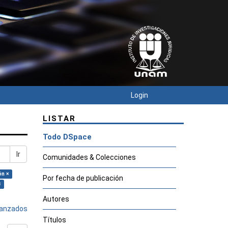
Login
LISTAR
Todo DSpace
Ir
Comunidades & Colecciones
ón ×
Por fecha de publicación
×
Autores
avanzados
Títulos