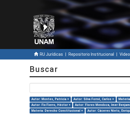
RU Jurídicas
Repositorio Institucional
Video
Buscar
Autor: Montes, Patricia ×
Autor: Silva Forné, Carlos ×
Materia
Autor: Fix Fierro, Héctor ×
Autor: Flores Mendoza, Imer Benjam
Materia: Derecho Constitucional ×
Autor: Cáceres Nieto, Enriq