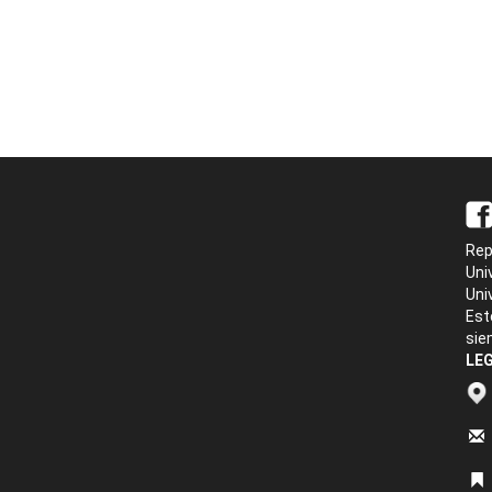
Rep
Uni
Uni
Est
sie
LEG