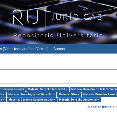
s (Videoteca Jurídica Virtual)
Buscar
: Derecho Fiscal ×
Materia: Derecho Mercantil ×
Materia: Derecho de la Informaci
ín ×
Materia: Sociología del Derecho ×
Materia: Otro ×
Materia: Derecho Penal 
ue ×
Materia: Derecho Administrativo ×
Materia: Derecho Ambiental ×
Mostrar filtros 