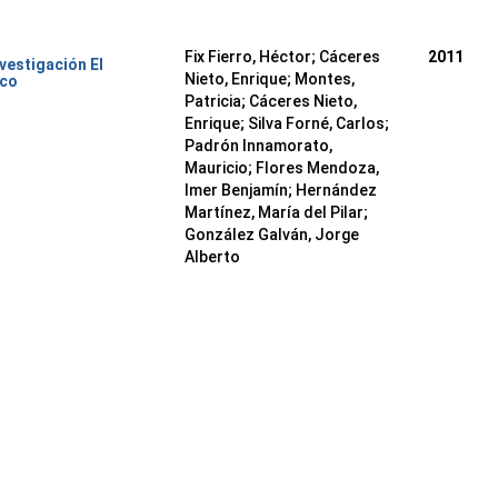
Fix Fierro, Héctor
;
Cáceres
2011
nvestigación El
Nieto, Enrique
;
Montes,
ico
Patricia
;
Cáceres Nieto,
Enrique
;
Silva Forné, Carlos
;
Padrón Innamorato,
Mauricio
;
Flores Mendoza,
Imer Benjamín
;
Hernández
Martínez, María del Pilar
;
González Galván, Jorge
Alberto