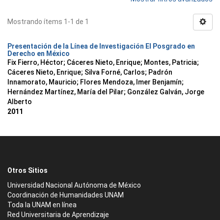
Mostrando ítems 1-1 de 1
Presentación de la Línea de Investigación El Posgrado en
Derecho en México
Fix Fierro, Héctor
;
Cáceres Nieto, Enrique
;
Montes, Patricia
;
Cáceres Nieto, Enrique
;
Silva Forné, Carlos
;
Padrón
Innamorato, Mauricio
;
Flores Mendoza, Imer Benjamín
;
Hernández Martínez, María del Pilar
;
González Galván, Jorge
Alberto
2011
Otros Sitios
Universidad Nacional Autónoma de México
Coordinación de Humanidades UNAM
Toda la UNAM en línea
Red Universitaria de Aprendizaje