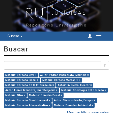
Buscar
Cambiar
navegac
Buscar
Ir
Materia: Derecho Civil ×
Autor: Padrón Innamorato, Mauricio ×
Materia: Derecho Fiscal ×
Materia: Derecho Mercantil ×
Materia: Derecho de la Información ×
Autor: Fix Fierro, Héctor ×
Autor: Flores Mendoza, Imer Benjamín ×
Materia: Sociología del Derecho ×
Materia: Otro ×
Materia: Derecho Penal ×
Materia: Derecho Constitucional ×
Autor: Cáceres Nieto, Enrique ×
Materia: Derecho Administrativo ×
Materia: Derecho Ambiental ×
Mostrar filtros avanzados