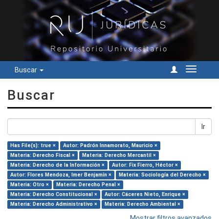
Buscar
Cambiar
navegac
Buscar
Ir
Has File(s): true ×
Autor: Padrón Innamorato, Mauricio ×
Materia: Derecho Fiscal ×
Materia: Derecho Mercantil ×
Materia: Derecho de la Información ×
Autor: Fix Fierro, Héctor ×
Autor: Flores Mendoza, Imer Benjamín ×
Materia: Sociología del Derecho ×
Materia: Otro ×
Materia: Derecho Penal ×
Materia: Derecho Constitucional ×
Autor: Cáceres Nieto, Enrique ×
Materia: Derecho Administrativo ×
Materia: Derecho Ambiental ×
Mostrar filtros avanzados