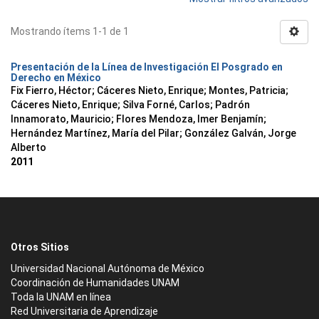
Mostrando ítems 1-1 de 1
Presentación de la Línea de Investigación El Posgrado en
Derecho en México
Fix Fierro, Héctor
;
Cáceres Nieto, Enrique
;
Montes, Patricia
;
Cáceres Nieto, Enrique
;
Silva Forné, Carlos
;
Padrón
Innamorato, Mauricio
;
Flores Mendoza, Imer Benjamín
;
Hernández Martínez, María del Pilar
;
González Galván, Jorge
Alberto
2011
Otros Sitios
Universidad Nacional Autónoma de México
Coordinación de Humanidades UNAM
Toda la UNAM en línea
Red Universitaria de Aprendizaje