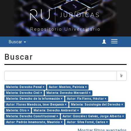
Buscar
Cambiar
navegac
Buscar
Ir
Materia: Derecho Penal ×
Autor: Montes, Patricia ×
Materia: Derecho Civil ×
Materia: Derecho Mercantil ×
Materia: Derecho de la Información ×
Autor: Fix Fierro, Héctor ×
Autor: Flores Mendoza, Imer Benjamín ×
Materia: Sociología del Derecho ×
Materia: Otro ×
Materia: Derecho Ambiental ×
Materia: Derecho Constitucional ×
Autor: González Galván, Jorge Alberto ×
Autor: Padrón Innamorato, Mauricio ×
Autor: Silva Forné, Carlos ×
Mostrar filtros avanzados