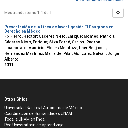
Mostrando ítems 1-1 de 1
Presentación de la Línea de Investigación El Posgrado en
Derecho en México
Fix Fierro, Héctor
;
Cáceres Nieto, Enrique
;
Montes, Patricia
;
Cáceres Nieto, Enrique
;
Silva Forné, Carlos
;
Padrón
Innamorato, Mauricio
;
Flores Mendoza, Imer Benjamín
;
Hernández Martínez, María del Pilar
;
González Galván, Jorge
Alberto
2011
Otros Sitios
Universidad Nacional Autónoma de México
Coordinación de Humanidades UNAM
Toda la UNAM en línea
Red Universitaria de Aprendizaje