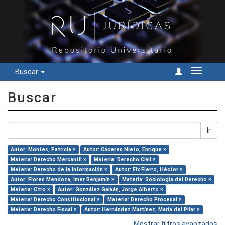
Buscar
Cambiar
navegac
Buscar
Ir
Autor: Montes, Patricia ×
Autor: Cáceres Nieto, Enrique ×
Materia: Derecho Mercantil ×
Materia: Derecho Civil ×
Materia: Derecho de la Información ×
Autor: Fix Fierro, Héctor ×
Autor: Flores Mendoza, Imer Benjamín ×
Materia: Sociología del Derecho ×
Materia: Otro ×
Autor: González Galván, Jorge Alberto ×
Materia: Derecho Constitucional ×
Materia: Derecho Procesal ×
Materia: Derecho Fiscal ×
Autor: Hernández Martínez, María del Pilar ×
Mostrar filtros avanzados