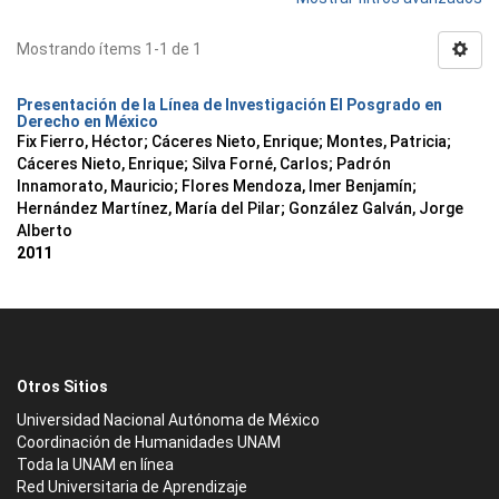
Mostrando ítems 1-1 de 1
Presentación de la Línea de Investigación El Posgrado en
Derecho en México
Fix Fierro, Héctor
;
Cáceres Nieto, Enrique
;
Montes, Patricia
;
Cáceres Nieto, Enrique
;
Silva Forné, Carlos
;
Padrón
Innamorato, Mauricio
;
Flores Mendoza, Imer Benjamín
;
Hernández Martínez, María del Pilar
;
González Galván, Jorge
Alberto
2011
Otros Sitios
Universidad Nacional Autónoma de México
Coordinación de Humanidades UNAM
Toda la UNAM en línea
Red Universitaria de Aprendizaje