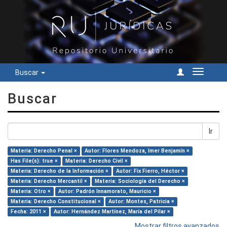
Buscar
Cambiar
navegac
Buscar
Ir
Materia: Derecho Penal ×
Autor: Flores Mendoza, Imer Benjamín ×
Has File(s): true ×
Materia: Derecho Civil ×
Materia: Derecho de la Información ×
Autor: Fix Fierro, Héctor ×
Materia: Derecho Mercantil ×
Materia: Sociología del Derecho ×
Materia: Otro ×
Autor: Padrón Innamorato, Mauricio ×
Materia: Derecho Constitucional ×
Autor: Montes, Patricia ×
Fecha: 2011 ×
Autor: Hernández Martínez, María del Pilar ×
Mostrar filtros avanzados