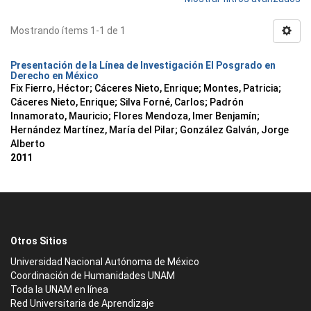
Mostrando ítems 1-1 de 1
Presentación de la Línea de Investigación El Posgrado en
Derecho en México
Fix Fierro, Héctor
;
Cáceres Nieto, Enrique
;
Montes, Patricia
;
Cáceres Nieto, Enrique
;
Silva Forné, Carlos
;
Padrón
Innamorato, Mauricio
;
Flores Mendoza, Imer Benjamín
;
Hernández Martínez, María del Pilar
;
González Galván, Jorge
Alberto
2011
Otros Sitios
Universidad Nacional Autónoma de México
Coordinación de Humanidades UNAM
Toda la UNAM en línea
Red Universitaria de Aprendizaje