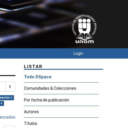
Login
LISTAR
Todo DSpace
Ir
Comunidades & Colecciones
rmación ×
Por fecha de publicación
 ×
Autores
avanzados
Títulos