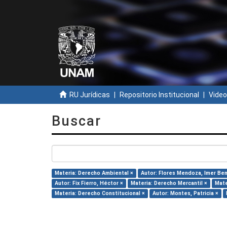
RU Jurídicas
Repositorio Institucional
Video
Buscar
Materia: Derecho Ambiental ×
Autor: Flores Mendoza, Imer Ben
Autor: Fix Fierro, Héctor ×
Materia: Derecho Mercantil ×
Mate
Materia: Derecho Constitucional ×
Autor: Montes, Patricia ×