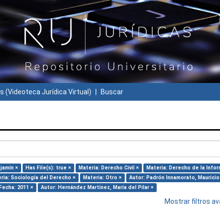
s (Videoteca Jurídica Virtual)
Buscar
jamín ×
Has File(s): true ×
Materia: Derecho Civil ×
Materia: Derecho de la Info
ria: Sociología del Derecho ×
Materia: Otro ×
Autor: Padrón Innamorato, Mauricio
Fecha: 2011 ×
Autor: Hernández Martínez, María del Pilar ×
Mostrar filtros 