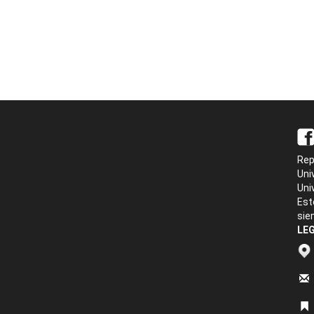
Rep
Uni
Uni
Est
sie
LEG