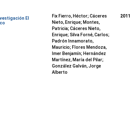
Fix Fierro, Héctor
;
Cáceres
2011
nvestigación El
Nieto, Enrique
;
Montes,
ico
Patricia
;
Cáceres Nieto,
Enrique
;
Silva Forné, Carlos
;
Padrón Innamorato,
Mauricio
;
Flores Mendoza,
Imer Benjamín
;
Hernández
Martínez, María del Pilar
;
González Galván, Jorge
Alberto