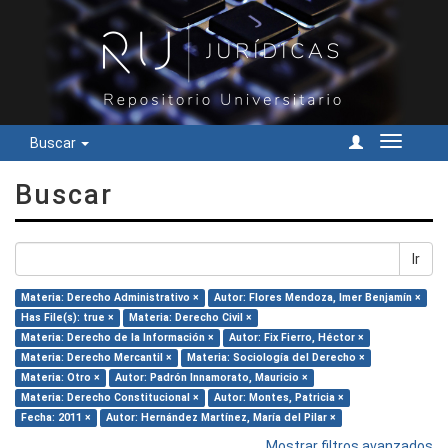
Buscar
Cambiar
navegac
Buscar
Ir
Materia: Derecho Administrativo ×
Autor: Flores Mendoza, Imer Benjamín ×
Has File(s): true ×
Materia: Derecho Civil ×
Materia: Derecho de la Información ×
Autor: Fix Fierro, Héctor ×
Materia: Derecho Mercantil ×
Materia: Sociología del Derecho ×
Materia: Otro ×
Autor: Padrón Innamorato, Mauricio ×
Materia: Derecho Constitucional ×
Autor: Montes, Patricia ×
Fecha: 2011 ×
Autor: Hernández Martínez, María del Pilar ×
Mostrar filtros avanzados