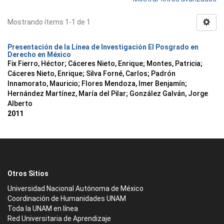
Mostrando ítems 1-1 de 1
Presentación de la Línea de Investigación El Posgrado en
Derecho en México
Fix Fierro, Héctor
;
Cáceres Nieto, Enrique
;
Montes, Patricia
;
Cáceres Nieto, Enrique
;
Silva Forné, Carlos
;
Padrón
Innamorato, Mauricio
;
Flores Mendoza, Imer Benjamín
;
Hernández Martínez, María del Pilar
;
González Galván, Jorge
Alberto
2011
Otros Sitios
Universidad Nacional Autónoma de México
Coordinación de Humanidades UNAM
Toda la UNAM en línea
Red Universitaria de Aprendizaje