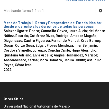
Mostrando ítems 1-1 de 1
Mesa de Trabajo 1. Retos y Perspectivas del Estado-Nación:
desde el derecho a los derechos de todas las personas
Salazar Ugarte, Pedro
;
Camarillo Govea, Laura Alicia
;
del Monte
Núñez, Ricardo
;
Gutiérrez Rivas, Rodrigo
;
Amador Magaña,
Diego Isaac
;
Castro Figueroa, Fernando Manuel
;
Cruz Barney,
Óscar
;
Corzo Sosa, Edgar
;
Flores Mendoza, Imer Benjamín
;
Córdova Vianello, Lorenzo
;
Concha Cantú, Hugo Alejandro
;
Quintana Adriano, Elvia Arcelia
;
Anglés Hernández, Marisol
;
Ansolabehere, Karina
;
Mora Donatto, Cecilia Judith
;
Astudillo
Reyes, César Iván
2022
Otros Sitios
Universidad Nacional Autónoma de México