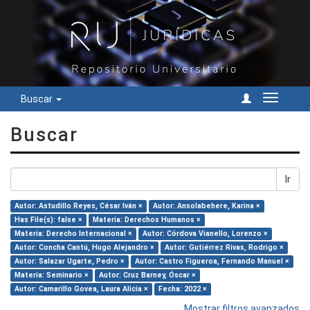
Buscar
Cambiar
navegac
Buscar
Ir
Autor: Astudillo Reyes, César Iván ×
Autor: Ansolabehere, Karina ×
Has File(s): false ×
Materia: Derechos Humanos ×
Materia: Derecho Internacional ×
Autor: Córdova Vianello, Lorenzo ×
Autor: Concha Cantú, Hugo Alejandro ×
Autor: Gutiérrez Rivas, Rodrigo ×
Autor: Salazar Ugarte, Pedro ×
Autor: Castro Figueroa, Fernando Manuel ×
Materia: Seminario ×
Autor: Cruz Barney, Óscar ×
Autor: Camarillo Govea, Laura Alicia ×
Fecha: 2022 ×
Mostrar filtros avanzados