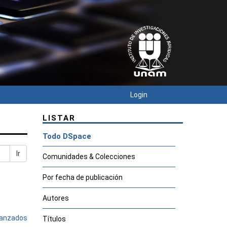
Login
LISTAR
Todo DSpace
Ir
Comunidades & Colecciones
Por fecha de publicación
Autores
avanzados
Títulos