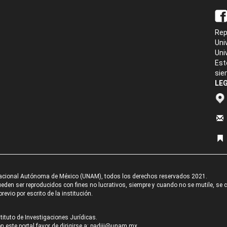
Rep
Uni
Uni
Est
sie
LEG
acional Autónoma de México (UNAM), todos los derechos reservados 2021.
den ser reproducidos con fines no lucrativos, siempre y cuando no se mutile, se cit
revio por escrito de la institución.
tituto de Investigaciones Jurídicas.
 este portal favor de dirigirse a:
padiij@unam.mx