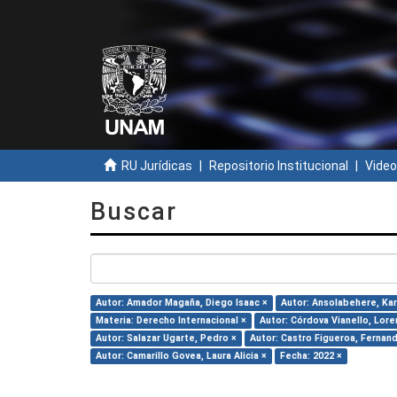
RU Jurídicas
Repositorio Institucional
Video
Buscar
Autor: Amador Magaña, Diego Isaac ×
Autor: Ansolabehere, Kar
Materia: Derecho Internacional ×
Autor: Córdova Vianello, Lore
Autor: Salazar Ugarte, Pedro ×
Autor: Castro Figueroa, Fernan
Autor: Camarillo Govea, Laura Alicia ×
Fecha: 2022 ×