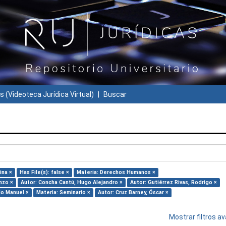
s (Videoteca Jurídica Virtual)
Buscar
ina ×
Has File(s): false ×
Materia: Derechos Humanos ×
nzo ×
Autor: Concha Cantú, Hugo Alejandro ×
Autor: Gutiérrez Rivas, Rodrigo ×
do Manuel ×
Materia: Seminario ×
Autor: Cruz Barney, Óscar ×
Mostrar filtros 