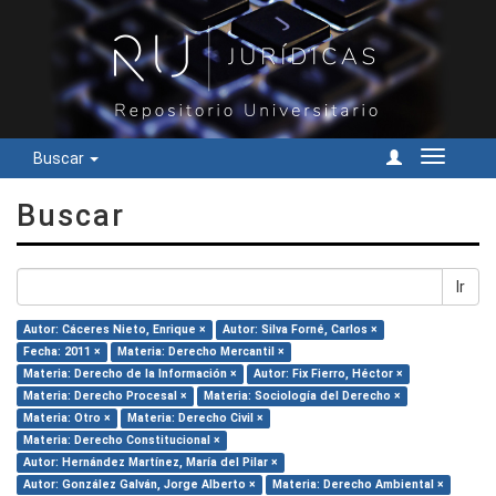
Buscar
Cambiar
navegac
Buscar
Ir
Autor: Cáceres Nieto, Enrique ×
Autor: Silva Forné, Carlos ×
Fecha: 2011 ×
Materia: Derecho Mercantil ×
Materia: Derecho de la Información ×
Autor: Fix Fierro, Héctor ×
Materia: Derecho Procesal ×
Materia: Sociología del Derecho ×
Materia: Otro ×
Materia: Derecho Civil ×
Materia: Derecho Constitucional ×
Autor: Hernández Martínez, María del Pilar ×
Autor: González Galván, Jorge Alberto ×
Materia: Derecho Ambiental ×