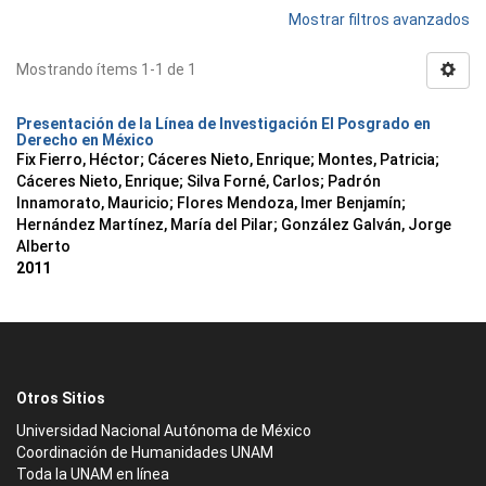
Mostrar filtros avanzados
Mostrando ítems 1-1 de 1
Presentación de la Línea de Investigación El Posgrado en
Derecho en México
Fix Fierro, Héctor
;
Cáceres Nieto, Enrique
;
Montes, Patricia
;
Cáceres Nieto, Enrique
;
Silva Forné, Carlos
;
Padrón
Innamorato, Mauricio
;
Flores Mendoza, Imer Benjamín
;
Hernández Martínez, María del Pilar
;
González Galván, Jorge
Alberto
2011
Otros Sitios
Universidad Nacional Autónoma de México
Coordinación de Humanidades UNAM
Toda la UNAM en línea