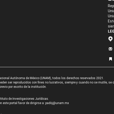
Rep
Uni
Uni
Est
sie
LEG
acional Autónoma de México (UNAM), todos los derechos reservados 2021.
den ser reproducidos con fines no lucrativos, siempre y cuando no se mutile, se cit
revio por escrito de la institución.
tituto de Investigaciones Jurídicas.
 este portal favor de dirigirse a:
padiij@unam.mx