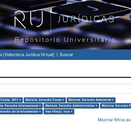
s (Videoteca Jurídica Virtual)
Buscar
Fecha: 2011 ×
Materia: Derecho Fiscal ×
Materia: Derecho Ambiental ×
ia: Derecho Internacional ×
Materia: Derecho Administrativo ×
Materia: Derecho P
Derecho de la Información ×
Has File(s): true ×
Mostrar filtros 