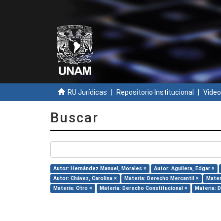
RU Jurídicas
Repositorio Institucional
Video
Buscar
Autor: Hernández Manuel, Morales ×
Autor: Aguilera, Edgar ×
Autor: Chávez, Carolina ×
Materia: Derecho Mercantil ×
Mater
Materia: Otro ×
Materia: Derecho Constitucional ×
Materia: 