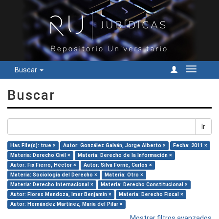
Buscar
Cambiar
navegac
Buscar
Ir
Has File(s): true ×
Autor: González Galván, Jorge Alberto ×
Fecha: 2011 ×
Materia: Derecho Civil ×
Materia: Derecho de la Información ×
Autor: Fix Fierro, Héctor ×
Autor: Silva Forné, Carlos ×
Materia: Sociología del Derecho ×
Materia: Otro ×
Materia: Derecho Internacional ×
Materia: Derecho Constitucional ×
Autor: Flores Mendoza, Imer Benjamín ×
Materia: Derecho Fiscal ×
Autor: Hernández Martínez, María del Pilar ×
Mostrar filtros avanzados