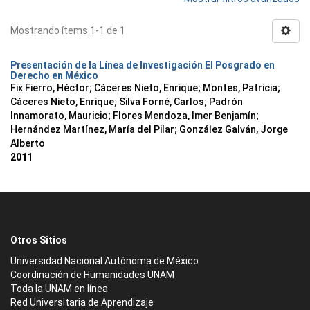
Mostrando ítems 1-1 de 1
Presentación de la Línea de Investigación El Posgrado en
Derecho en México
Fix Fierro, Héctor
;
Cáceres Nieto, Enrique
;
Montes, Patricia
;
Cáceres Nieto, Enrique
;
Silva Forné, Carlos
;
Padrón
Innamorato, Mauricio
;
Flores Mendoza, Imer Benjamín
;
Hernández Martínez, María del Pilar
;
González Galván, Jorge
Alberto
2011
Otros Sitios
Universidad Nacional Autónoma de México
Coordinación de Humanidades UNAM
Toda la UNAM en línea
Red Universitaria de Aprendizaje