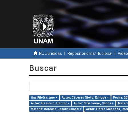
RU Jurídicas
Repositorio Institucional
Video
Buscar
Has File(s): true ×
Autor: Cáceres Nieto, Enrique ×
Fecha: 20
Autor: Fix Fierro, Héctor ×
Autor: Silva Forné, Carlos ×
Materi
Materia: Derecho Constitucional ×
Autor: Flores Mendoza, Ime