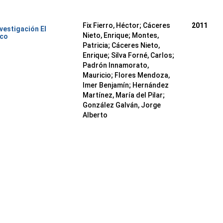
Fix Fierro, Héctor
;
Cáceres
2011
nvestigación El
Nieto, Enrique
;
Montes,
ico
Patricia
;
Cáceres Nieto,
Enrique
;
Silva Forné, Carlos
;
Padrón Innamorato,
Mauricio
;
Flores Mendoza,
Imer Benjamín
;
Hernández
Martínez, María del Pilar
;
González Galván, Jorge
Alberto