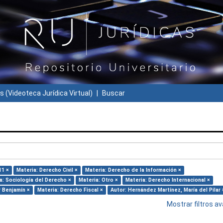
s (Videoteca Jurídica Virtual)
Buscar
11 ×
Materia: Derecho Civil ×
Materia: Derecho de la Información ×
a: Sociología del Derecho ×
Materia: Otro ×
Materia: Derecho Internacional ×
r Benjamín ×
Materia: Derecho Fiscal ×
Autor: Hernández Martínez, María del Pilar 
Mostrar filtros 