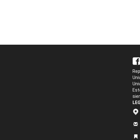
Rep
Uni
Uni
Est
sie
LEG