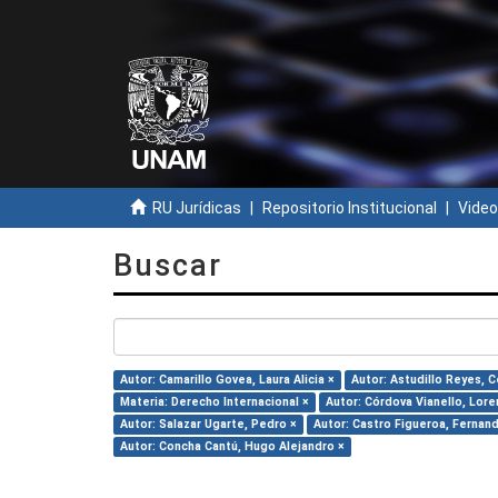
RU Jurídicas
Repositorio Institucional
Video
Buscar
Autor: Camarillo Govea, Laura Alicia ×
Autor: Astudillo Reyes, C
Materia: Derecho Internacional ×
Autor: Córdova Vianello, Lore
Autor: Salazar Ugarte, Pedro ×
Autor: Castro Figueroa, Fernan
Autor: Concha Cantú, Hugo Alejandro ×