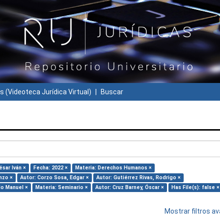
s (Videoteca Jurídica Virtual)
Buscar
ésar Iván ×
Fecha: 2022 ×
Materia: Derechos Humanos ×
nzo ×
Autor: Corzo Sosa, Edgar ×
Autor: Gutiérrez Rivas, Rodrigo ×
do Manuel ×
Materia: Seminario ×
Autor: Cruz Barney, Óscar ×
Has File(s): false ×
Mostrar filtros 