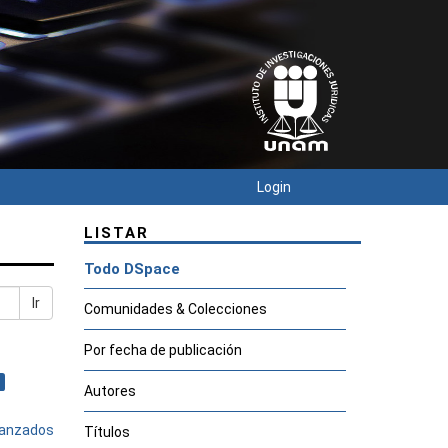
Login
LISTAR
Todo DSpace
Ir
Comunidades & Colecciones
Por fecha de publicación
Autores
avanzados
Títulos