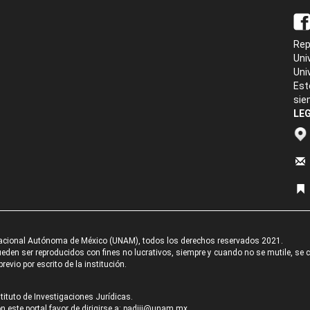
Rep
Uni
Uni
Est
sie
LEG
acional Autónoma de México (UNAM), todos los derechos reservados 2021.
den ser reproducidos con fines no lucrativos, siempre y cuando no se mutile, se cit
revio por escrito de la institución.
tituto de Investigaciones Jurídicas.
 este portal favor de dirigirse a:
padiij@unam.mx