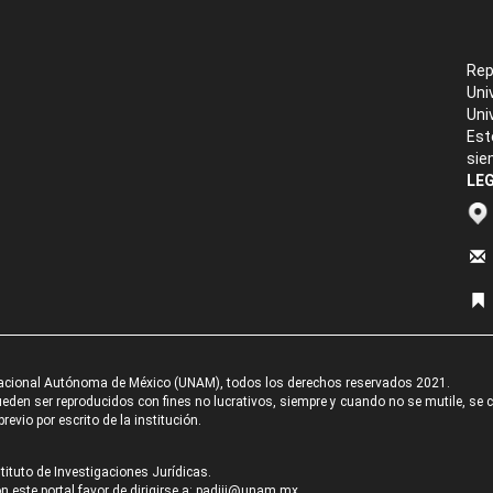
Rep
Uni
Uni
Est
sie
LEG
acional Autónoma de México (UNAM), todos los derechos reservados 2021.
den ser reproducidos con fines no lucrativos, siempre y cuando no se mutile, se cit
revio por escrito de la institución.
tituto de Investigaciones Jurídicas.
 este portal favor de dirigirse a:
padiij@unam.mx