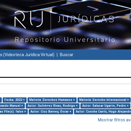
s (Videoteca Jurídica Virtual)
Buscar
Fecha: 2022 ×
Materia: Derechos Humanos ×
Materia: Derecho Internacional ×
rnando Manuel ×
Autor: Gutiérrez Rivas, Rodrigo ×
Autor: Salazar Ugarte, Pedro ×
as File(s): false ×
Autor: Cruz Barney, Óscar ×
Autor: Concha Cantú, Hugo Alejandr
Mostrar filtros 