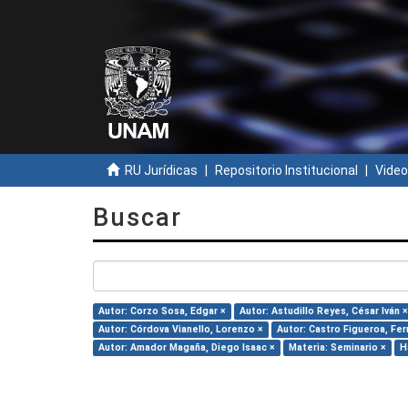
RU Jurídicas
Repositorio Institucional
Video
Buscar
Autor: Corzo Sosa, Edgar ×
Autor: Astudillo Reyes, César Iván ×
Autor: Córdova Vianello, Lorenzo ×
Autor: Castro Figueroa, Fe
Autor: Amador Magaña, Diego Isaac ×
Materia: Seminario ×
H