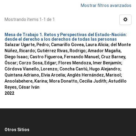
Mostrar filtros avanzados
Mostrando ítems 1-1 de 1
Mesa de Trabajo 1. Retos y Perspectivas del Estado-Nación:
desde el derecho a los derechos de todas las personas
Salazar Ugarte, Pedro
;
Camarillo Govea, Laura Alicia
;
del Monte
Núñez, Ricardo
;
Gutiérrez Rivas, Rodrigo
;
Amador Magaña,
Diego Isaac
;
Castro Figueroa, Fernando Manuel
;
Cruz Barney,
Óscar
;
Corzo Sosa, Edgar
;
Flores Mendoza, Imer Benjamín
;
Córdova Vianello, Lorenzo
;
Concha Cantú, Hugo Alejandro
;
Quintana Adriano, Elvia Arcelia
;
Anglés Hernández, Marisol
;
Ansolabehere, Karina
;
Mora Donatto, Cecilia Judith
;
Astudillo
Reyes, César Iván
2022
Otros Sitios