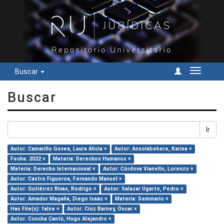
Buscar
Cambiar
navegac
Buscar
Ir
Autor: Camarillo Govea, Laura Alicia ×
Autor: Ansolabehere, Karina ×
Fecha: 2022 ×
Materia: Derechos Humanos ×
Materia: Derecho Internacional ×
Autor: Córdova Vianello, Lorenzo ×
Autor: Castro Figueroa, Fernando Manuel ×
Autor: Gutiérrez Rivas, Rodrigo ×
Autor: Salazar Ugarte, Pedro ×
Autor: Amador Magaña, Diego Isaac ×
Materia: Seminario ×
Has File(s): false ×
Autor: Cruz Barney, Óscar ×
Autor: Concha Cantú, Hugo Alejandro ×