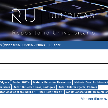
s (Videoteca Jurídica Virtual)
Buscar
 Edgar ×
Fecha: 2022 ×
Materia: Derechos Humanos ×
Materia: Derecho Internaci
r Iván ×
Autor: Gutiérrez Rivas, Rodrigo ×
Autor: Salazar Ugarte, Pedro ×
utor: Ansolabehere, Karina ×
Has File(s): false ×
Autor: Concha Cantú, Hugo Aleja
Mostrar filtros 