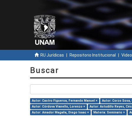
RU Jurídicas
Repositorio Institucional
Video
Buscar
Autor: Castro Figueroa, Fernando Manuel ×
Autor: Corzo Sosa,
Autor: Córdova Vianello, Lorenzo ×
Autor: Astudillo Reyes, Césa
Autor: Amador Magaña, Diego Isaac ×
Materia: Seminario ×
A