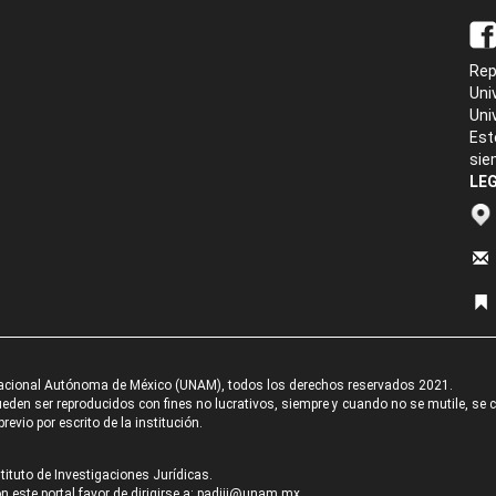
Rep
Uni
Uni
Est
sie
LEG
acional Autónoma de México (UNAM), todos los derechos reservados 2021.
den ser reproducidos con fines no lucrativos, siempre y cuando no se mutile, se cit
revio por escrito de la institución.
tituto de Investigaciones Jurídicas.
 este portal favor de dirigirse a:
padiij@unam.mx