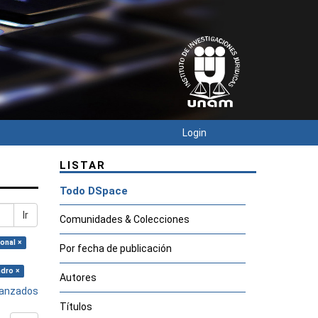
Login
LISTAR
Todo DSpace
Ir
Comunidades & Colecciones
onal ×
Por fecha de publicación
ndro ×
Autores
avanzados
Títulos