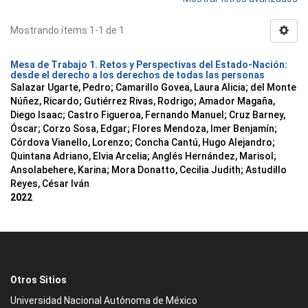
Mostrando ítems 1-1 de 1
Mesa de Trabajo 1. Retos y Perspectivas del Estado-Nación:
desde el derecho a los derechos de todas las personas
Salazar Ugarte, Pedro
;
Camarillo Govea, Laura Alicia
;
del Monte
Núñez, Ricardo
;
Gutiérrez Rivas, Rodrigo
;
Amador Magaña,
Diego Isaac
;
Castro Figueroa, Fernando Manuel
;
Cruz Barney,
Óscar
;
Corzo Sosa, Edgar
;
Flores Mendoza, Imer Benjamín
;
Córdova Vianello, Lorenzo
;
Concha Cantú, Hugo Alejandro
;
Quintana Adriano, Elvia Arcelia
;
Anglés Hernández, Marisol
;
Ansolabehere, Karina
;
Mora Donatto, Cecilia Judith
;
Astudillo
Reyes, César Iván
2022
Otros Sitios
Universidad Nacional Autónoma de México