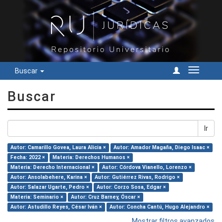
Buscar
Cambiar
navegac
Buscar
Ir
Autor: Camarillo Govea, Laura Alicia ×
Autor: Amador Magaña, Diego Isaac ×
Fecha: 2022 ×
Materia: Derechos Humanos ×
Materia: Derecho Internacional ×
Autor: Córdova Vianello, Lorenzo ×
Autor: Ansolabehere, Karina ×
Autor: Gutiérrez Rivas, Rodrigo ×
Autor: Salazar Ugarte, Pedro ×
Autor: Corzo Sosa, Edgar ×
Materia: Seminario ×
Autor: Cruz Barney, Óscar ×
Autor: Astudillo Reyes, César Iván ×
Autor: Concha Cantú, Hugo Alejandro ×
Mostrar filtros avanzados