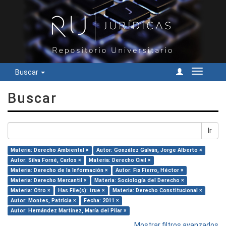
Buscar
Cambiar
navegac
Buscar
Ir
Materia: Derecho Ambiental ×
Autor: González Galván, Jorge Alberto ×
Autor: Silva Forné, Carlos ×
Materia: Derecho Civil ×
Materia: Derecho de la Información ×
Autor: Fix Fierro, Héctor ×
Materia: Derecho Mercantil ×
Materia: Sociología del Derecho ×
Materia: Otro ×
Has File(s): true ×
Materia: Derecho Constitucional ×
Autor: Montes, Patricia ×
Fecha: 2011 ×
Autor: Hernández Martínez, María del Pilar ×
Mostrar filtros avanzados