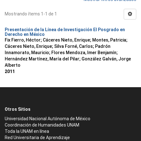
Mostrando ítems 1-1 de 1
Presentación de la Línea de Investigación El Posgrado en
Derecho en México
Fix Fierro, Héctor
;
Cáceres Nieto, Enrique
;
Montes, Patricia
;
Cáceres Nieto, Enrique
;
Silva Forné, Carlos
;
Padrón
Innamorato, Mauricio
;
Flores Mendoza, Imer Benjamín
;
Hernández Martínez, María del Pilar
;
González Galván, Jorge
Alberto
2011
Otros Sitios
Universidad Nacional Autónoma de México
Coordinación de Humanidades UNAM
Toda la UNAM en línea
Red Universitaria de Aprendizaje