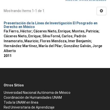
Mostrando ítems 1-1 de 1
Presentación de la Línea de Investigación El Posgrado en
Derecho en México
Fix Fierro, Héctor
;
Cáceres Nieto, Enrique
;
Montes, Patricia
;
Cáceres Nieto, Enrique
;
Silva Forné, Carlos
;
Padrón
Innamorato, Mauricio
;
Flores Mendoza, Imer Benjamín
;
Hernández Martínez, María del Pilar
;
González Galván, Jorge
Alberto
2011
Otros Sitios
Universidad Nacional Autónoma de México
Coordinación de Humanidades UNAM
Toda la UNAM en línea
Red Universitaria de Aprendizaje