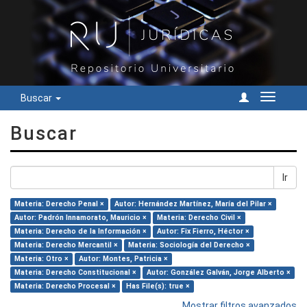
Buscar
Cambiar
navegac
Buscar
Ir
Materia: Derecho Penal ×
Autor: Hernández Martínez, María del Pilar ×
Autor: Padrón Innamorato, Mauricio ×
Materia: Derecho Civil ×
Materia: Derecho de la Información ×
Autor: Fix Fierro, Héctor ×
Materia: Derecho Mercantil ×
Materia: Sociología del Derecho ×
Materia: Otro ×
Autor: Montes, Patricia ×
Materia: Derecho Constitucional ×
Autor: González Galván, Jorge Alberto ×
Materia: Derecho Procesal ×
Has File(s): true ×
Mostrar filtros avanzados