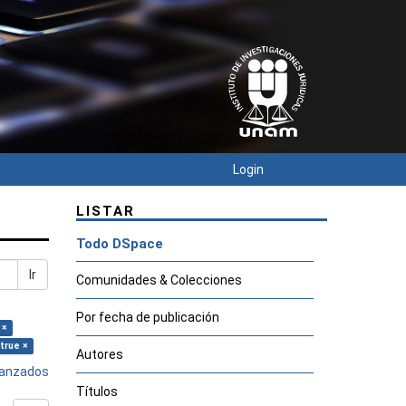
Login
LISTAR
Todo DSpace
Ir
Comunidades & Colecciones
Por fecha de publicación
 ×
 true ×
Autores
avanzados
Títulos