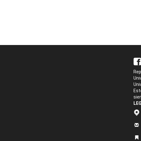
Rep
Uni
Uni
Est
sie
LEG