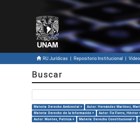
RU Jurídicas
Repositorio Institucional
Video
Buscar
Materia: Derecho Ambiental ×
Autor: Hernández Martínez, María
Materia: Derecho de la Información ×
Autor: Fix Fierro, Héctor 
Autor: Montes, Patricia ×
Materia: Derecho Constitucional ×