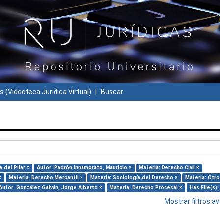
s (Videoteca Jurídica Virtual)
Buscar
 del Pilar ×
Autor: Padrón Innamorato, Mauricio ×
Materia: Derecho Civil ×
×
Materia: Derecho Mercantil ×
Materia: Sociología del Derecho ×
Materia: Otro
Autor: González Galván, Jorge Alberto ×
Materia: Derecho Procesal ×
Has File(s):
Mostrar filtros 