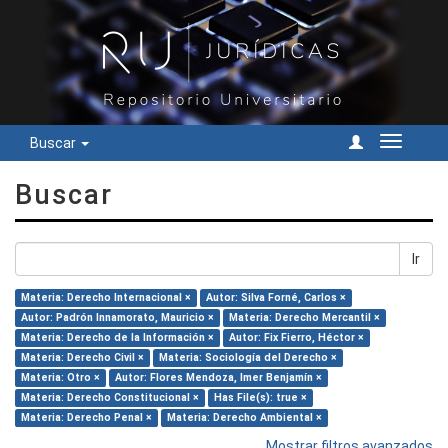
Buscar
Cambiar
navegac
Buscar
Ir
Materia: Derecho Internacional ×
Autor: Silva Forné, Carlos ×
Autor: Padrón Innamorato, Mauricio ×
Materia: Derecho Mercantil ×
Materia: Derecho de la Información ×
Autor: Fix Fierro, Héctor ×
Materia: Derecho Civil ×
Materia: Sociología del Derecho ×
Materia: Otro ×
Autor: Flores Mendoza, Imer Benjamín ×
Materia: Derecho Constitucional ×
Has File(s): true ×
Materia: Derecho Penal ×
Materia: Derecho Ambiental ×
Mostrar filtros avanzados