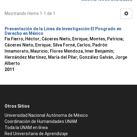
Mostrando ítems 1-1 de 1
Presentación de la Línea de Investigación El Posgrado en
Derecho en México
Fix Fierro, Héctor
;
Cáceres Nieto, Enrique
;
Montes, Patricia
;
Cáceres Nieto, Enrique
;
Silva Forné, Carlos
;
Padrón
Innamorato, Mauricio
;
Flores Mendoza, Imer Benjamín
;
Hernández Martínez, María del Pilar
;
González Galván, Jorge
Alberto
2011
Otros Sitios
Universidad Nacional Autónoma de México
Coordinación de Humanidades UNAM
Toda la UNAM en línea
Red Universitaria de Aprendizaje