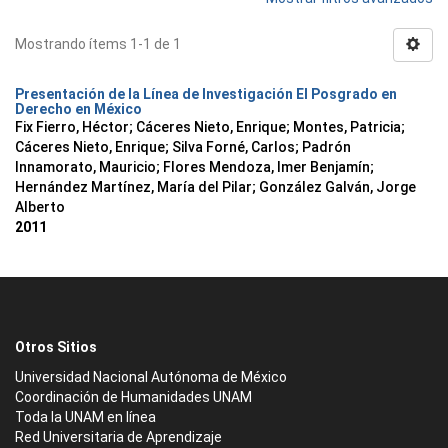
Mostrando ítems 1-1 de 1
Presentación de la Línea de Investigación El Posgrado en
Derecho en México
Fix Fierro, Héctor
;
Cáceres Nieto, Enrique
;
Montes, Patricia
;
Cáceres Nieto, Enrique
;
Silva Forné, Carlos
;
Padrón
Innamorato, Mauricio
;
Flores Mendoza, Imer Benjamín
;
Hernández Martínez, María del Pilar
;
González Galván, Jorge
Alberto
2011
Otros Sitios
Universidad Nacional Autónoma de México
Coordinación de Humanidades UNAM
Toda la UNAM en línea
Red Universitaria de Aprendizaje