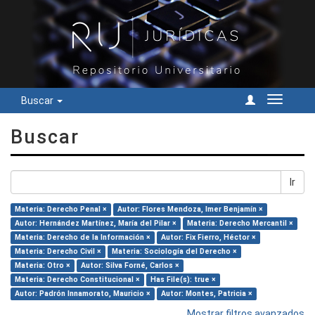
Buscar
Cambiar
navegac
Buscar
Ir
Materia: Derecho Penal ×
Autor: Flores Mendoza, Imer Benjamín ×
Autor: Hernández Martínez, María del Pilar ×
Materia: Derecho Mercantil ×
Materia: Derecho de la Información ×
Autor: Fix Fierro, Héctor ×
Materia: Derecho Civil ×
Materia: Sociología del Derecho ×
Materia: Otro ×
Autor: Silva Forné, Carlos ×
Materia: Derecho Constitucional ×
Has File(s): true ×
Autor: Padrón Innamorato, Mauricio ×
Autor: Montes, Patricia ×
Mostrar filtros avanzados