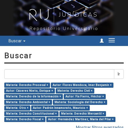
Buscar
Cambiar
navegac
Buscar
Ir
Materia: Derecho Procesal ×
Autor: Flores Mendoza, Imer Benjamín ×
Autor: Cáceres Nieto, Enrique ×
Materia: Derecho Civil ×
Materia: Derecho de la Información ×
Autor: Fix Fierro, Héctor ×
Materia: Derecho Ambiental ×
Materia: Sociología del Derecho ×
Materia: Otro ×
Autor: Padrón Innamorato, Mauricio ×
Materia: Derecho Constitucional ×
Materia: Derecho Mercantil ×
Materia: Derecho Fiscal ×
Autor: Hernández Martínez, María del Pilar ×
Mostrar filtros avanzados