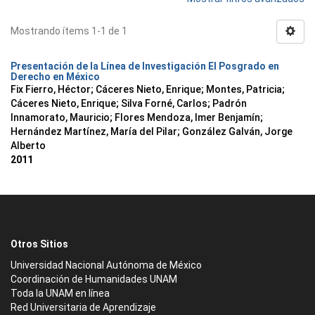
Mostrando ítems 1-1 de 1
Presentación de la Línea de Investigación El Posgrado en
Derecho en México
Fix Fierro, Héctor
;
Cáceres Nieto, Enrique
;
Montes, Patricia
;
Cáceres Nieto, Enrique
;
Silva Forné, Carlos
;
Padrón
Innamorato, Mauricio
;
Flores Mendoza, Imer Benjamín
;
Hernández Martínez, María del Pilar
;
González Galván, Jorge
Alberto
2011
Otros Sitios
Universidad Nacional Autónoma de México
Coordinación de Humanidades UNAM
Toda la UNAM en línea
Red Universitaria de Aprendizaje