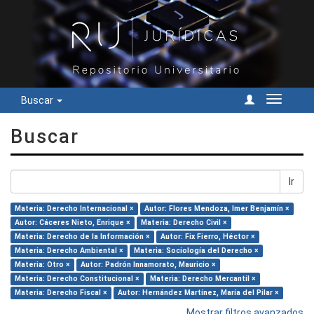
Buscar
Cambiar
navegac
Buscar
Ir
Materia: Derecho Internacional ×
Autor: Flores Mendoza, Imer Benjamín ×
Autor: Cáceres Nieto, Enrique ×
Materia: Derecho Civil ×
Materia: Derecho de la Información ×
Autor: Fix Fierro, Héctor ×
Materia: Derecho Ambiental ×
Materia: Sociología del Derecho ×
Materia: Otro ×
Autor: Padrón Innamorato, Mauricio ×
Materia: Derecho Constitucional ×
Materia: Derecho Mercantil ×
Materia: Derecho Fiscal ×
Autor: Hernández Martínez, María del Pilar ×
Mostrar filtros avanzados