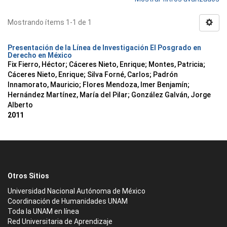
Mostrando ítems 1-1 de 1
Presentación de la Línea de Investigación El Posgrado en
Derecho en México
Fix Fierro, Héctor
;
Cáceres Nieto, Enrique
;
Montes, Patricia
;
Cáceres Nieto, Enrique
;
Silva Forné, Carlos
;
Padrón
Innamorato, Mauricio
;
Flores Mendoza, Imer Benjamín
;
Hernández Martínez, María del Pilar
;
González Galván, Jorge
Alberto
2011
Otros Sitios
Universidad Nacional Autónoma de México
Coordinación de Humanidades UNAM
Toda la UNAM en línea
Red Universitaria de Aprendizaje