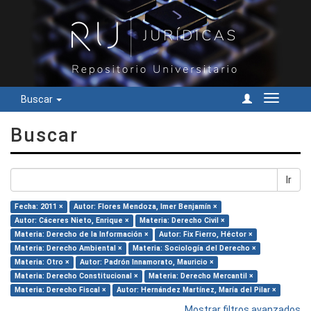
Buscar
Cambiar
navegac
Buscar
Ir
Fecha: 2011 ×
Autor: Flores Mendoza, Imer Benjamín ×
Autor: Cáceres Nieto, Enrique ×
Materia: Derecho Civil ×
Materia: Derecho de la Información ×
Autor: Fix Fierro, Héctor ×
Materia: Derecho Ambiental ×
Materia: Sociología del Derecho ×
Materia: Otro ×
Autor: Padrón Innamorato, Mauricio ×
Materia: Derecho Constitucional ×
Materia: Derecho Mercantil ×
Materia: Derecho Fiscal ×
Autor: Hernández Martínez, María del Pilar ×
Mostrar filtros avanzados