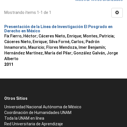
Mostrando ítems 1-1 de 1
Presentación de la Línea de Investigación El Posgrado en
Derecho en México
Fix Fierro, Héctor
;
Cáceres Nieto, Enrique
;
Montes, Patricia
;
Cáceres Nieto, Enrique
;
Silva Forné, Carlos
;
Padrón
Innamorato, Mauricio
;
Flores Mendoza, Imer Benjamín
;
Hernández Martínez, María del Pilar
;
González Galván, Jorge
Alberto
2011
Otros Sitios
Universidad Nacional Autónoma de México
Coordinación de Humanidades UNAM
Toda la UNAM en línea
Red Universitaria de Aprendizaje