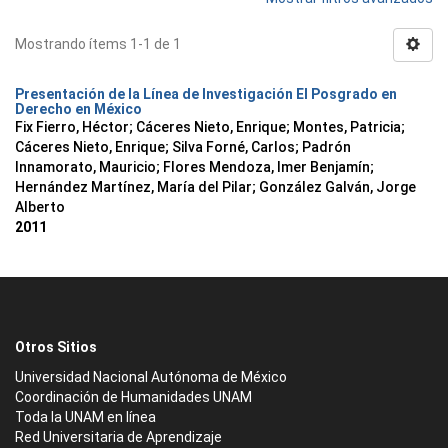
Mostrando ítems 1-1 de 1
Presentación de la Línea de Investigación El Posgrado en
Derecho en México
Fix Fierro, Héctor
;
Cáceres Nieto, Enrique
;
Montes, Patricia
;
Cáceres Nieto, Enrique
;
Silva Forné, Carlos
;
Padrón
Innamorato, Mauricio
;
Flores Mendoza, Imer Benjamín
;
Hernández Martínez, María del Pilar
;
González Galván, Jorge
Alberto
2011
Otros Sitios
Universidad Nacional Autónoma de México
Coordinación de Humanidades UNAM
Toda la UNAM en línea
Red Universitaria de Aprendizaje