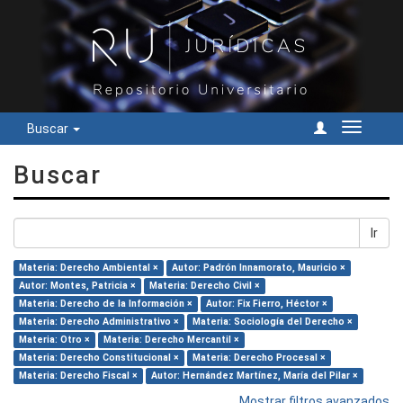
Buscar
Cambiar
navegac
Buscar
Ir
Materia: Derecho Ambiental ×
Autor: Padrón Innamorato, Mauricio ×
Autor: Montes, Patricia ×
Materia: Derecho Civil ×
Materia: Derecho de la Información ×
Autor: Fix Fierro, Héctor ×
Materia: Derecho Administrativo ×
Materia: Sociología del Derecho ×
Materia: Otro ×
Materia: Derecho Mercantil ×
Materia: Derecho Constitucional ×
Materia: Derecho Procesal ×
Materia: Derecho Fiscal ×
Autor: Hernández Martínez, María del Pilar ×
Mostrar filtros avanzados