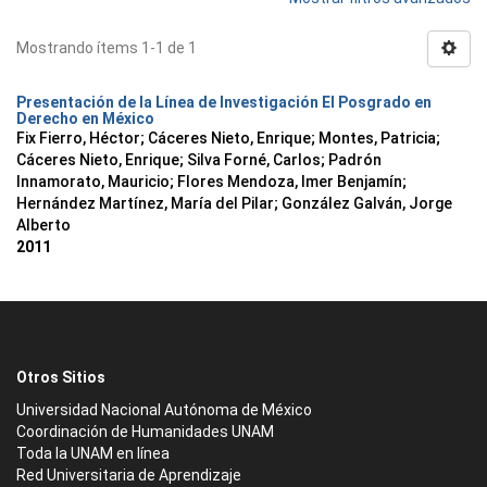
Mostrando ítems 1-1 de 1
Presentación de la Línea de Investigación El Posgrado en
Derecho en México
Fix Fierro, Héctor
;
Cáceres Nieto, Enrique
;
Montes, Patricia
;
Cáceres Nieto, Enrique
;
Silva Forné, Carlos
;
Padrón
Innamorato, Mauricio
;
Flores Mendoza, Imer Benjamín
;
Hernández Martínez, María del Pilar
;
González Galván, Jorge
Alberto
2011
Otros Sitios
Universidad Nacional Autónoma de México
Coordinación de Humanidades UNAM
Toda la UNAM en línea
Red Universitaria de Aprendizaje