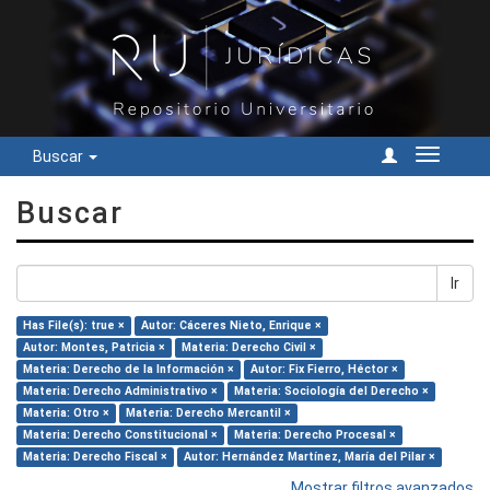
Buscar
Cambiar
navegac
Buscar
Ir
Has File(s): true ×
Autor: Cáceres Nieto, Enrique ×
Autor: Montes, Patricia ×
Materia: Derecho Civil ×
Materia: Derecho de la Información ×
Autor: Fix Fierro, Héctor ×
Materia: Derecho Administrativo ×
Materia: Sociología del Derecho ×
Materia: Otro ×
Materia: Derecho Mercantil ×
Materia: Derecho Constitucional ×
Materia: Derecho Procesal ×
Materia: Derecho Fiscal ×
Autor: Hernández Martínez, María del Pilar ×
Mostrar filtros avanzados