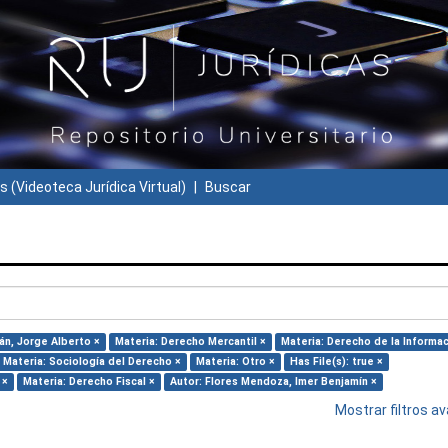
s (Videoteca Jurídica Virtual)
Buscar
án, Jorge Alberto ×
Materia: Derecho Mercantil ×
Materia: Derecho de la Informac
Materia: Sociología del Derecho ×
Materia: Otro ×
Has File(s): true ×
 ×
Materia: Derecho Fiscal ×
Autor: Flores Mendoza, Imer Benjamín ×
Mostrar filtros 