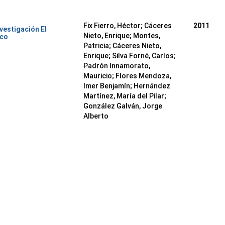
Fix Fierro, Héctor
;
Cáceres
2011
nvestigación El
Nieto, Enrique
;
Montes,
ico
Patricia
;
Cáceres Nieto,
Enrique
;
Silva Forné, Carlos
;
Padrón Innamorato,
Mauricio
;
Flores Mendoza,
Imer Benjamín
;
Hernández
Martínez, María del Pilar
;
González Galván, Jorge
Alberto