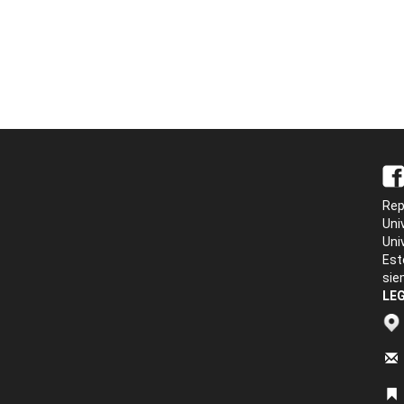
Rep
Uni
Uni
Est
sie
LEG