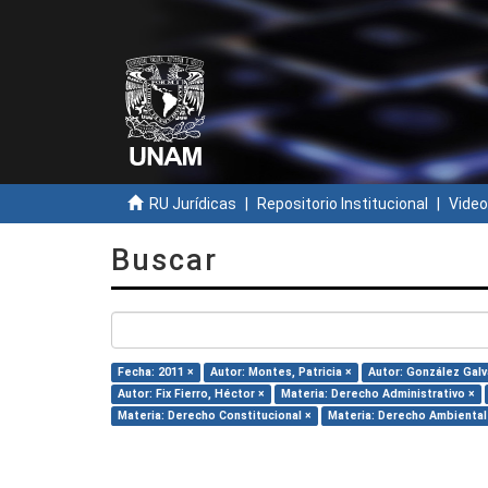
RU Jurídicas
Repositorio Institucional
Video
Buscar
Fecha: 2011 ×
Autor: Montes, Patricia ×
Autor: González Galv
Autor: Fix Fierro, Héctor ×
Materia: Derecho Administrativo ×
Materia: Derecho Constitucional ×
Materia: Derecho Ambiental