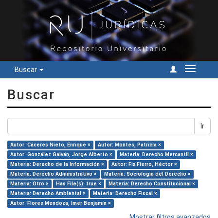
Buscar
Cambiar
navegac
Buscar
Ir
Autor: Cáceres Nieto, Enrique ×
Autor: Montes, Patricia ×
Autor: González Galván, Jorge Alberto ×
Materia: Derecho Mercantil ×
Materia: Derecho de la Información ×
Autor: Fix Fierro, Héctor ×
Materia: Derecho Administrativo ×
Materia: Sociología del Derecho ×
Materia: Otro ×
Has File(s): true ×
Materia: Derecho Constitucional ×
Materia: Derecho Ambiental ×
Materia: Derecho Fiscal ×
Autor: Flores Mendoza, Imer Benjamín ×
Mostrar filtros avanzados