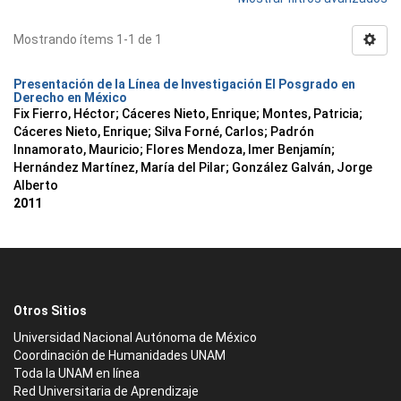
Mostrando ítems 1-1 de 1
Presentación de la Línea de Investigación El Posgrado en
Derecho en México
Fix Fierro, Héctor
;
Cáceres Nieto, Enrique
;
Montes, Patricia
;
Cáceres Nieto, Enrique
;
Silva Forné, Carlos
;
Padrón
Innamorato, Mauricio
;
Flores Mendoza, Imer Benjamín
;
Hernández Martínez, María del Pilar
;
González Galván, Jorge
Alberto
2011
Otros Sitios
Universidad Nacional Autónoma de México
Coordinación de Humanidades UNAM
Toda la UNAM en línea
Red Universitaria de Aprendizaje