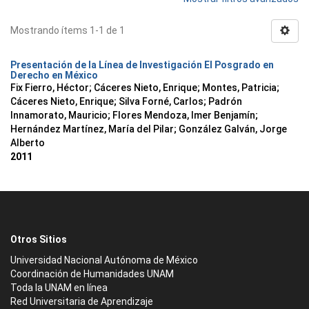
Mostrando ítems 1-1 de 1
Presentación de la Línea de Investigación El Posgrado en
Derecho en México
Fix Fierro, Héctor
;
Cáceres Nieto, Enrique
;
Montes, Patricia
;
Cáceres Nieto, Enrique
;
Silva Forné, Carlos
;
Padrón
Innamorato, Mauricio
;
Flores Mendoza, Imer Benjamín
;
Hernández Martínez, María del Pilar
;
González Galván, Jorge
Alberto
2011
Otros Sitios
Universidad Nacional Autónoma de México
Coordinación de Humanidades UNAM
Toda la UNAM en línea
Red Universitaria de Aprendizaje