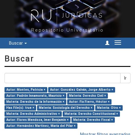
Buscar
Cambiar
navegac
Buscar
Ir
Autor: Montes, Patricia ×
Autor: González Galván, Jorge Alberto ×
Autor: Padrón Innamorato, Mauricio ×
Materia: Derecho Civil ×
Materia: Derecho de la Información ×
Autor: Fix Fierro, Héctor ×
Has File(s): true ×
Materia: Sociología del Derecho ×
Materia: Otro ×
Materia: Derecho Administrativo ×
Materia: Derecho Constitucional ×
Autor: Flores Mendoza, Imer Benjamín ×
Materia: Derecho Fiscal ×
Autor: Hernández Martínez, María del Pilar ×
Mostrar filtros avanzados