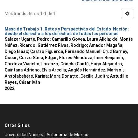
Mostrando ítems 1-1 de 1
Mesa de Trabajo 1. Retos y Perspectivas del Estado-Nación:
desde el derecho a los derechos de todas las personas
Salazar Ugarte, Pedro
;
Camarillo Govea, Laura Alicia
;
del Monte
Núñez, Ricardo
;
Gutiérrez Rivas, Rodrigo
;
Amador Magaña,
Diego Isaac
;
Castro Figueroa, Fernando Manuel
;
Cruz Barney,
Óscar
;
Corzo Sosa, Edgar
;
Flores Mendoza, Imer Benjamín
;
Córdova Vianello, Lorenzo
;
Concha Cantú, Hugo Alejandro
;
Quintana Adriano, Elvia Arcelia
;
Anglés Hernández, Marisol
;
Ansolabehere, Karina
;
Mora Donatto, Cecilia Judith
;
Astudillo
Reyes, César Iván
2022
Otros Sitios
Universidad Nacional Autónoma de México