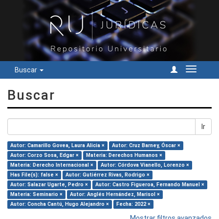
Buscar
Cambiar
navegac
Buscar
Ir
Autor: Camarillo Govea, Laura Alicia ×
Autor: Cruz Barney, Óscar ×
Autor: Corzo Sosa, Edgar ×
Materia: Derechos Humanos ×
Materia: Derecho Internacional ×
Autor: Córdova Vianello, Lorenzo ×
Has File(s): false ×
Autor: Gutiérrez Rivas, Rodrigo ×
Autor: Salazar Ugarte, Pedro ×
Autor: Castro Figueroa, Fernando Manuel ×
Materia: Seminario ×
Autor: Anglés Hernández, Marisol ×
Autor: Concha Cantú, Hugo Alejandro ×
Fecha: 2022 ×
Mostrar filtros avanzados