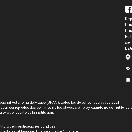
Rep
Uni
Uni
Est
sie
LEG
acional Autónoma de México (UNAM), todos los derechos reservados 2021.
den ser reproducidos con fines no lucrativos, siempre y cuando no se mutile, se cit
revio por escrito de la institución.
tituto de Investigaciones Jurídicas.
 este portal favor de dirigirse a:
padiij@unam.mx