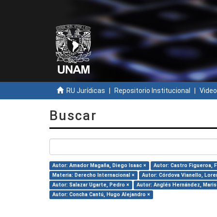
RU Jurídicas
Repositorio Institucional
Video
Buscar
Autor: Amador Magaña, Diego Isaac ×
Autor: Castro Figueroa, 
Materia: Derecho Internacional ×
Autor: Córdova Vianello, Lore
Autor: Salazar Ugarte, Pedro ×
Autor: Anglés Hernández, Maris
Autor: Concha Cantú, Hugo Alejandro ×