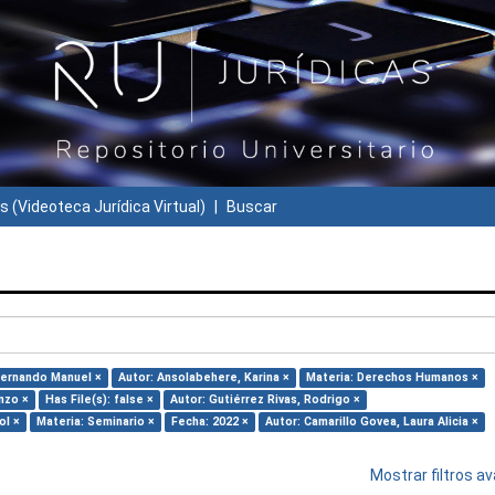
s (Videoteca Jurídica Virtual)
Buscar
Fernando Manuel ×
Autor: Ansolabehere, Karina ×
Materia: Derechos Humanos ×
nzo ×
Has File(s): false ×
Autor: Gutiérrez Rivas, Rodrigo ×
ol ×
Materia: Seminario ×
Fecha: 2022 ×
Autor: Camarillo Govea, Laura Alicia ×
Mostrar filtros 