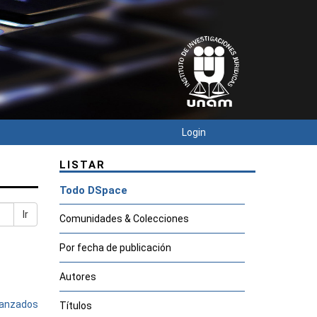
Login
LISTAR
Todo DSpace
Ir
Comunidades & Colecciones
Por fecha de publicación
Autores
avanzados
Títulos